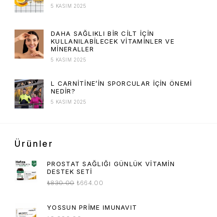
5 KASIM 2025
DAHA SAĞLIKLI BIR CILT İÇIN
KULLANILABILECEK VITAMINLER VE
MINERALLER
5 KASIM 2025
L CARNITINE’IN SPORCULAR İÇIN ÖNEMI
NEDIR?
5 KASIM 2025
Ürünler
PROSTAT SAĞLIĞI GÜNLÜK VITAMIN
DESTEK SETI
₺
830.00
₺
664.00
YOSSUN PRIME IMUNAVIT