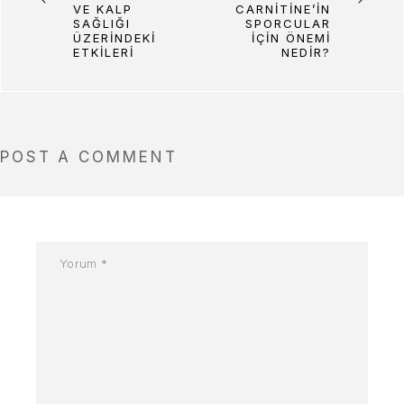
VE KALP
CARNITINE’IN
SAĞLIĞI
SPORCULAR
ÜZERINDEKI
İÇIN ÖNEMI
ETKILERI
NEDIR?
POST A COMMENT