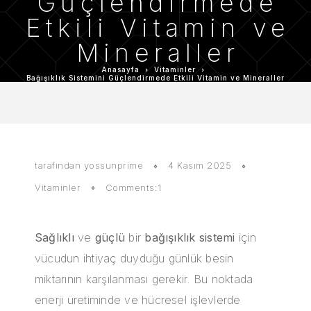
Güçlendirmede
Etkili Vitamin ve
Mineraller
Anasayfa
Vitaminler
Bağışıklık Sistemini Güçlendirmede Etkili Vitamin ve Mineraller
tarafından
yossunprime
4 Kasım 2025
Vitaminler
Comments:1
Sağlıklı
ve
güçlü
bir
bağışıklık sistemi
için
vücudun ihtiyaç duyduğu günlük besin
miktarının karşılanması gerekir. Bu noktada
enerji üretiminde ve hücresel işlevlerde