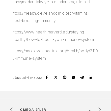
danışmadan takviye alımından kaçınılmalıdır.
https://health.clevelandclinic.org/vitamins-
best-boosting-immunity
https://www.health.harvard.edu/staying-
healthy/how-to-boost-your-immune-system
https://my.clevelandclinic.org/health/body/2119
6-immune-system
GÖNDERIYI PAYLAŞ:
OMEGA 3’LER
L