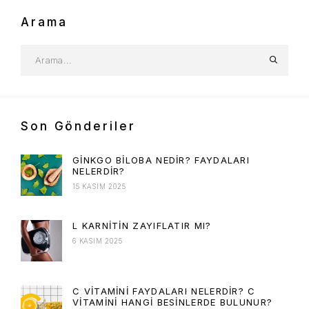
Arama
Son Gönderiler
GINKGO BILOBA NEDIR? FAYDALARI
NELERDIR?
15 KASIM 2025
L KARNITIN ZAYIFLATIR MI?
6 KASIM 2025
C VITAMINI FAYDALARI NELERDIR? C
VITAMINI HANGI BESINLERDE BULUNUR?