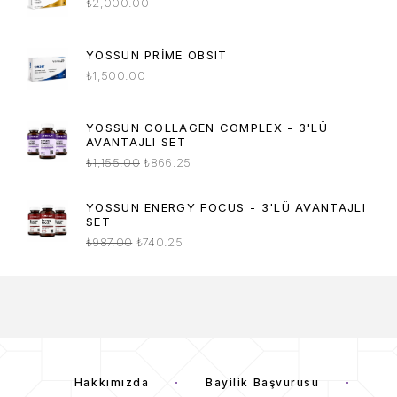
₺
2,000.00
YOSSUN PRIME OBSIT
₺
1,500.00
YOSSUN COLLAGEN COMPLEX - 3'LÜ
AVANTAJLI SET
₺
1,155.00
₺
866.25
YOSSUN ENERGY FOCUS - 3'LÜ AVANTAJLI
SET
₺
987.00
₺
740.25
Hakkımızda
Bayilik Başvurusu