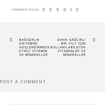
GÖNDERIYI PAYLAŞ:
BAĞIŞIKLIK
DAHA SAĞLIKLI
SISTEMINI
BIR CILT İÇIN
GÜÇLENDIRMEDE
KULLANILABILECEK
ETKILI VITAMIN
VITAMINLER VE
VE MINERALLER
MINERALLER
POST A COMMENT