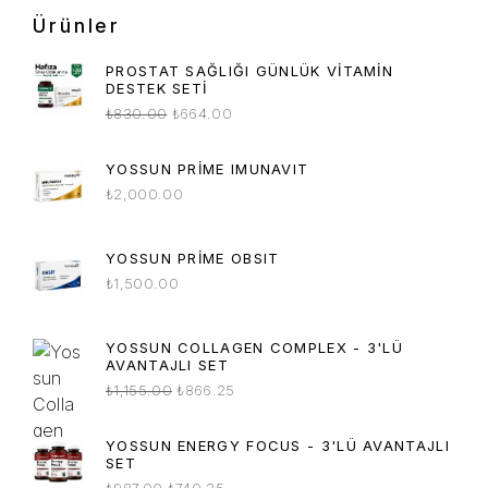
Ürünler
PROSTAT SAĞLIĞI GÜNLÜK VITAMIN
DESTEK SETI
₺
830.00
₺
664.00
YOSSUN PRIME IMUNAVIT
₺
2,000.00
YOSSUN PRIME OBSIT
₺
1,500.00
YOSSUN COLLAGEN COMPLEX - 3'LÜ
AVANTAJLI SET
₺
1,155.00
₺
866.25
YOSSUN ENERGY FOCUS - 3'LÜ AVANTAJLI
SET
₺
987.00
₺
740.25