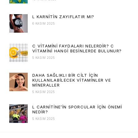
L KARNITIN ZAYIFLATIR MI?
6 KASIM 2025
C VITAMINI FAYDALARI NELERDIR? C
VITAMINI HANGI BESINLERDE BULUNUR?
5 KASIM 2025
DAHA SAĞLIKLI BIR CILT İÇIN
KULLANILABILECEK VITAMINLER VE
MINERALLER
5 KASIM 2025
L CARNITINE’IN SPORCULAR İÇIN ÖNEMI
NEDIR?
5 KASIM 2025