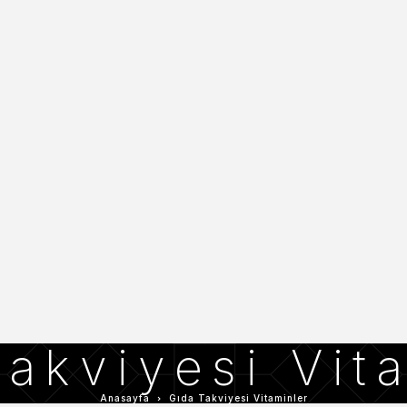
akviyesi Vit
Anasayfa
Gıda Takviyesi Vitaminler