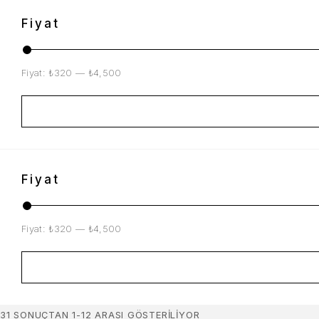
Fiyat
Fiyat:
₺320
—
₺4,500
Fiyat
Fiyat:
₺320
—
₺4,500
31 SONUÇTAN 1-12 ARASI GÖSTERILIYOR