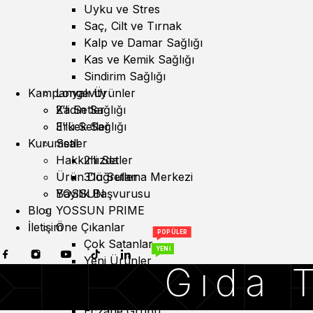
Uyku ve Stres
Saç, Cilt ve Tırnak
Kalp ve Damar Sağlığı
Kas ve Kemik Sağlığı
Sindirim Sağlığı
Kampanyalı Ürünler
Longevity
Kadın Sağlığı
2’li Setler
Erkek Sağlığı
3’lü Setler
Kurumsal
Setler
Hakkımızda
2’li Setler
Ürün Doğrulama Merkezi
3’lü Setler
YOSSUN
Bayilik Başvurusu
Blog
YOSSUN PRIME
İletişim
Öne Çıkanlar
POPÜLER
Çok Satanlar
YENİ
Yeni Ürünler
Gıda T
Bitkisel Takviyeler
Özel Takviyeler
Eczane Grubu