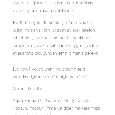
ziyaret ettiğinizde sizin için kişiselleştirilmiş
olan bilgilere ulaşamayabilirsiniz.
Platform’u görüntülemek için farklı cihazlar
kullanıyorsanız (örn. bilgisayar, akıllı telefon,
tablet vb.), bu cihazların her birindeki her
tarayıcının çerez tercihlerinize uygun şekilde
ayarlanmış olduğundan emin olmanız gerekir.
[vc_row][vc_column][vc_column_text
woodmart_inline=”no” text_larger=”no”]
Garanti Koşulları
Aqua Farma Dış Tic. San. Ltd. Şti olarak,
Yossun, Yossun Prime ve diğer markalarımıza