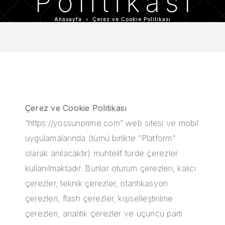
Politikası
Anasayfa
Çerez ve Cookie Politikası
Çerez ve Cookie Politikası
“https://yossunprime.com” web sitesi ve mobil
uygulamalarında (tümü birlikte “Platform”
olarak anılacaktır) muhtelif türde çerezler
kullanılmaktadır. Bunlar oturum çerezleri, kalıcı
çerezler, teknik çerezler, otantikasyon
çerezleri, flash çerezler, kişiselleştirilme
çerezleri, analitik çerezler ve üçüncü parti