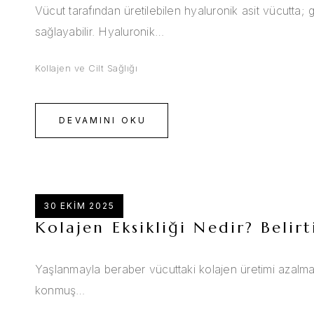
Vücut tarafından üretilebilen hyaluronik asit vücutta;
sağlayabilir. Hyaluronik…
Kollajen ve Cilt Sağlığı
DEVAMINI OKU
30 EKIM 2025
Kolajen Eksikliği Nedir? Belirt
Yaşlanmayla beraber vücuttaki kolajen üretimi azalma
konmuş…