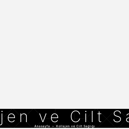
jen ve Cilt S
Anasayfa
Kollajen ve Cilt Sağlığı