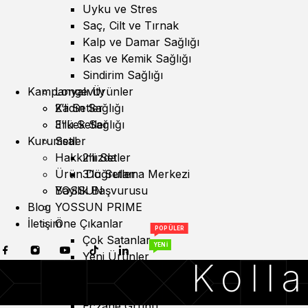
Uyku ve Stres
Saç, Cilt ve Tırnak
Kalp ve Damar Sağlığı
Kas ve Kemik Sağlığı
Sindirim Sağlığı
Kampanyalı Ürünler
Longevity
Kadın Sağlığı
2’li Setler
Erkek Sağlığı
3’lü Setler
Kurumsal
Setler
Hakkımızda
2’li Setler
Ürün Doğrulama Merkezi
3’lü Setler
YOSSUN
Bayilik Başvurusu
Blog
YOSSUN PRIME
İletişim
Öne Çıkanlar
POPÜLER
Çok Satanlar
YENİ
Yeni Ürünler
Kolla
Bitkisel Takviyeler
Özel Takviyeler
Eczane Grubu