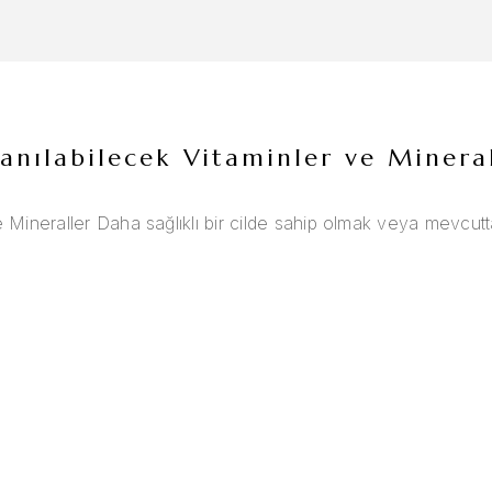
llanılabilecek Vitaminler ve Minera
 ve Mineraller Daha sağlıklı bir cilde sahip olmak veya mevcutt