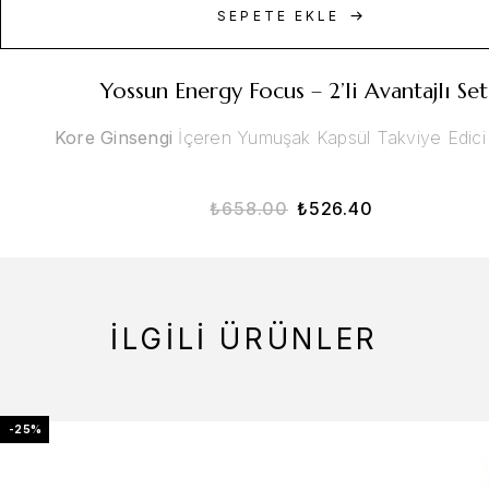
SEPETE EKLE
Yossun Energy Focus – 2’li Avantajlı Set
Kore Ginsengi
İçeren Yumuşak Kapsül Takviye Edici
₺
658.00
₺
526.40
İLGILI ÜRÜNLER
-25%