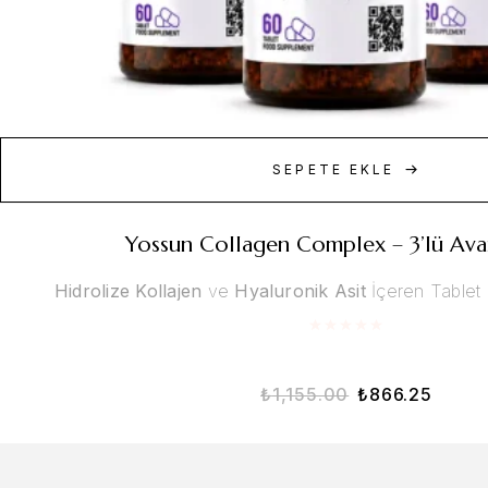
SEPETE EKLE
Yossun Collagen Complex – 3’lü Avan
Hidrolize Kollajen
ve
Hyaluronik Asit
İçeren Tablet 
₺
1,155.00
₺
866.25