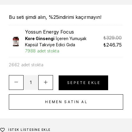
Bu seti şimdi alın, %25indirimi kaçırmayın!
Yossun Energy Focus
₺
329.00
Kore Ginsengi
İçeren Yumuşak
₺
246.75
Kapsül Takviye Edici Gıda
7988 adet stokta
2662 adet stokta
SEPETE EKLE
HEMEN SATIN AL
İSTEK LISTESINE EKLE