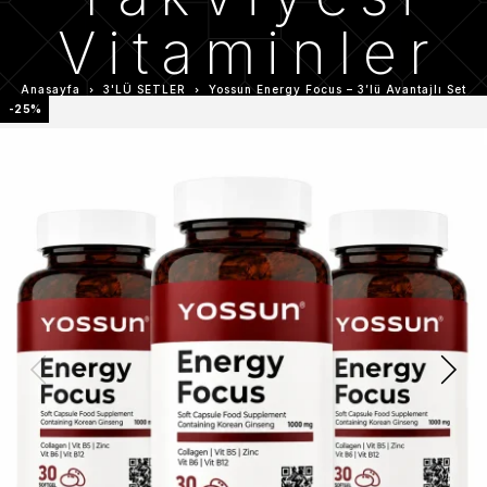
Vitaminler
Anasayfa
3'LÜ SETLER
Yossun Energy Focus – 3’lü Avantajlı Set
-25%