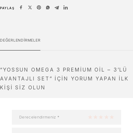
PAYLAŞ
DEĞERLENDIRMELER
“YOSSUN OMEGA 3 PREMIUM OIL – 3’LÜ
AVANTAJLI SET” IÇIN YORUM YAPAN ILK
KIŞI SIZ OLUN
Derecelendirmeniz
*
1/5 yıldız
2/5 yıldız
3/5 yıldız
4/5 yıldız
5/5 yıldız