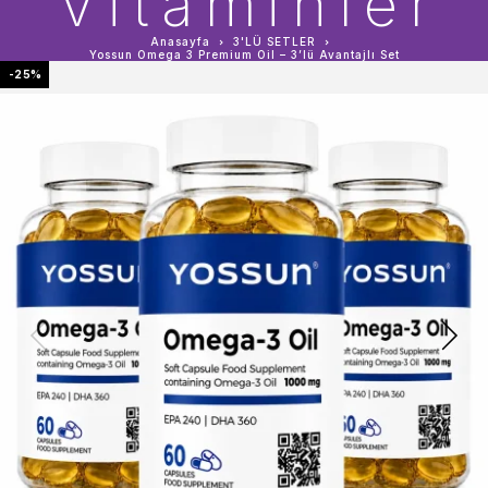
Vitaminler
Anasayfa
3'LÜ SETLER
Yossun Omega 3 Premium Oil – 3’lü Avantajlı Set
-25%