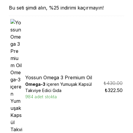
Bu seti şimdi alın, %25 indirimi kaçırmayın!
Yossun Omega 3 Premium Oil
₺
430.00
Omega-3
içeren Yumuşak Kapsül
₺
322.50
Takviye Edici Gıda
984 adet stokta