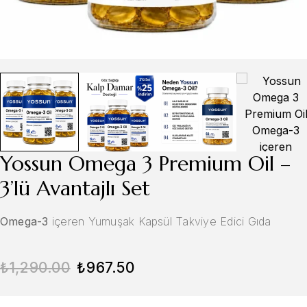
Yossun Omega 3 Premium Oil –
3’lü Avantajlı Set
Omega-3
içeren Yumuşak Kapsül Takviye Edici Gıda
₺
1,290.00
₺
967.50