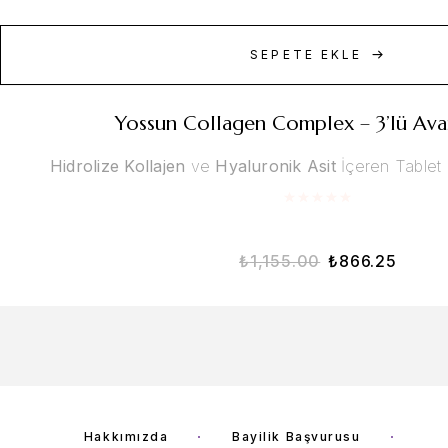
SEPETE EKLE
Yossun Collagen Complex – 3’lü Avan
Hidrolize Kollajen
ve
Hyaluronik Asit
İçeren Tablet 
₺
1,155.00
₺
866.25
Hakkımızda
Bayilik Başvurusu