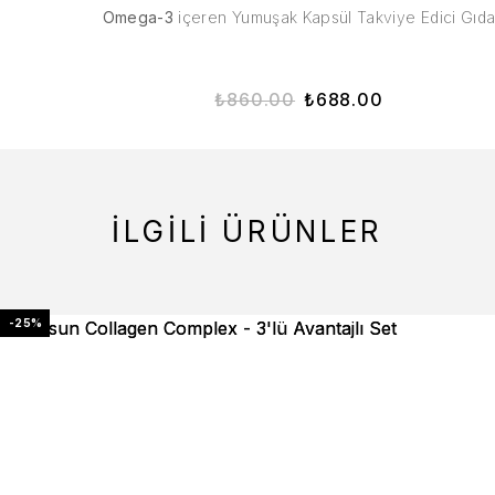
Omega-3
içeren Yumuşak Kapsül Takviye Edici Gıd
₺
860.00
₺
688.00
İLGILI ÜRÜNLER
-25%