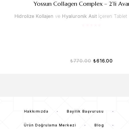
Yossun Collagen Complex – 2’li Avan
Hidrolize Kollajen
ve
Hyaluronik Asit
İçeren Tablet 
₺
770.00
₺
616.00
Hakkımızda
Bayilik Başvurusu
Ürün Doğrulama Merkezi
Blog