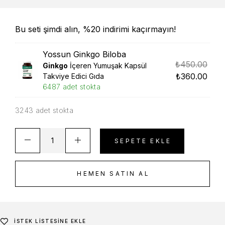
Bu seti şimdi alın, %20 indirimi kaçırmayın!
Yossun Ginkgo Biloba
₺
450.00
Ginkgo
İçeren Yumuşak Kapsül
₺
360.00
Takviye Edici Gıda
6487 adet stokta
3243 adet stokta
SEPETE EKLE
HEMEN SATIN AL
İSTEK LISTESINE EKLE