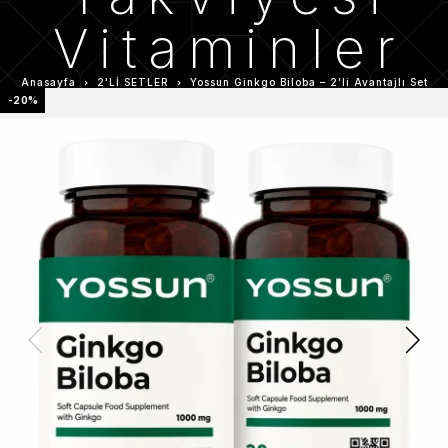
Vitaminler
Anasayfa
2'Lİ SETLER
Yossun Ginkgo Biloba – 2’li Avantajlı Set
-20%