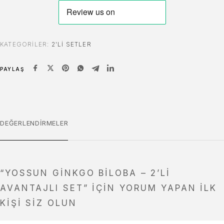
KATEGORILER:
2'Lİ SETLER
PAYLAŞ
DEĞERLENDIRMELER
“YOSSUN GINKGO BILOBA – 2’LI
AVANTAJLI SET” IÇIN YORUM YAPAN ILK
KIŞI SIZ OLUN