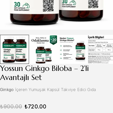
Yossun Ginkgo Biloba – 2’li
Avantajlı Set
Ginkgo
İçeren Yumuşak Kapsül Takviye Edici Gıda
₺
900.00
₺
720.00